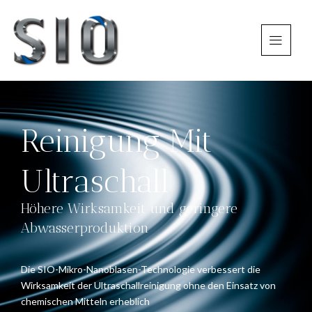
Reinigung Mit
Ultraschall
Höhere Wirksamkeit und geringere
Abwasserproduktion
Die SIO-Mikro-Nanoblasen-Technologie verbessert die
Wirksamkeit der Ultraschallreinigung ohne den Einsatz von
chemischen Mitteln erheblich