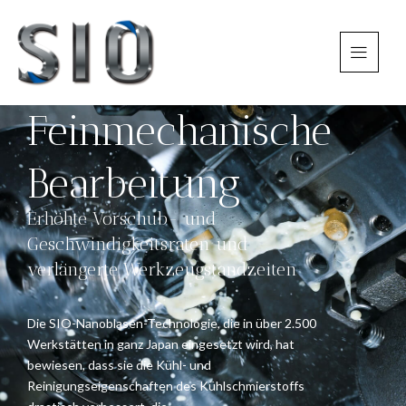
Feinmechanische
Bearbeitung
Erhöhte Vorschub- und
Geschwindigkeitsraten und
verlängerte Werkzeugstandzeiten
Die SIO-Nanoblasen-Technologie, die in über 2.500
Werkstätten in ganz Japan eingesetzt wird, hat
bewiesen, dass sie die Kühl- und
Reinigungseigenschaften des Kühlschmierstoffs